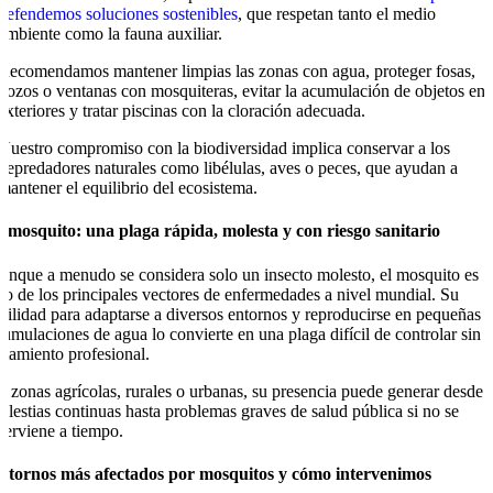
defendemos soluciones sostenibles
, que respetan tanto el medio
ambiente como la fauna auxiliar.
Recomendamos mantener limpias las zonas con agua, proteger fosas,
pozos o ventanas con mosquiteras, evitar la acumulación de objetos en
exteriores y tratar piscinas con la cloración adecuada.
Nuestro compromiso con la biodiversidad implica conservar a los
depredadores naturales como libélulas, aves o peces, que ayudan a
mantener el equilibrio del ecosistema.
l mosquito: una plaga rápida, molesta y con riesgo sanitario
unque a menudo se considera solo un insecto molesto, el mosquito es
no de los principales vectores de enfermedades a nivel mundial. Su
acilidad para adaptarse a diversos entornos y reproducirse en pequeñas
cumulaciones de agua lo convierte en una plaga difícil de controlar sin
ratamiento profesional.
n zonas agrícolas, rurales o urbanas, su presencia puede generar desde
olestias continuas hasta problemas graves de salud pública si no se
nterviene a tiempo.
ntornos más afectados por mosquitos y cómo intervenimos