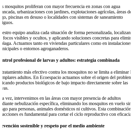
os mosquitos proliferan con mayor frecuencia en zonas con agua
stancada, urbanizaciones con jardines, explotaciones agrícolas, áreas de
iego, piscinas en desuso o localidades con sistemas de saneamiento
ntiguos.
uestro equipo analiza cada situación de forma personalizada, localizan
os focos visibles y ocultos, y aplicando soluciones concretas para elimin
a plaga. Actuamos tanto en viviendas particulares como en instalaciones
unicipales o entornos agroganaderos.
ontrol profesional de larvas y adultos: estrategia combinada
l tratamiento más efectivo contra los mosquitos no se limita a eliminar l
jemplares adultos. En Ecoespacio actuamos sobre el origen del problem
plicando productos biológicos de bajo impacto directamente sobre las
rvas.
 la vez, intervenimos en las áreas con mayor presencia de adultos
ediante nebulización específica, eliminando los mosquitos en vuelo sin
iesgo para personas, animales domésticos ni cultivos. Esta combinación
e acciones es fundamental para cortar el ciclo reproductivo con eficacia.
revención sostenible y respeto por el medio ambiente