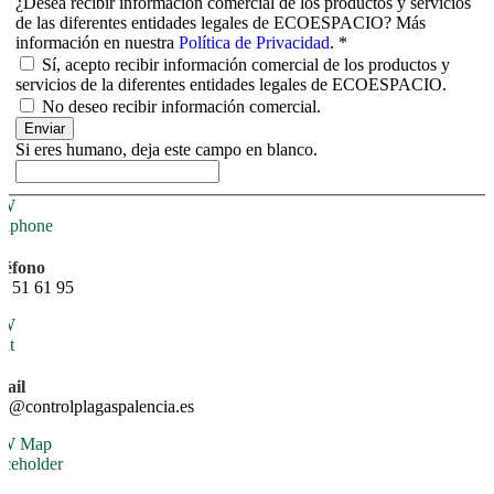
¿Desea recibir información comercial de los productos y servicios
de las diferentes entidades legales de ECOESPACIO? Más
información en nuestra
Política de Privacidad
.
*
Sí, acepto recibir información comercial de los productos y
servicios de la diferentes entidades legales de ECOESPACIO.
No deseo recibir información comercial.
Enviar
Si eres humano, deja este campo en blanco.
léfono
1 51 61 95
ail
fo@controlplagaspalencia.es