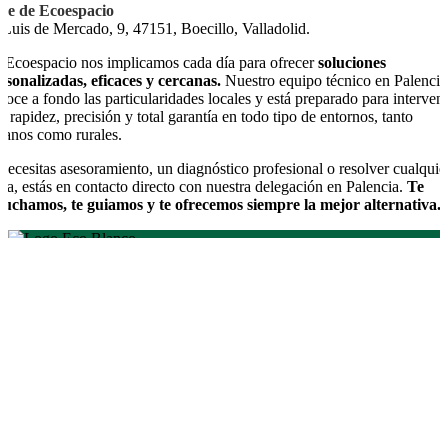
de de Ecoespacio
 Luis de Mercado, 9, 47151, Boecillo, Valladolid.
 Ecoespacio nos implicamos cada día para ofrecer
soluciones
rsonalizadas, eficaces y cercanas.
Nuestro equipo técnico en Palencia
noce a fondo las particularidades locales y está preparado para interveni
n rapidez, precisión y total garantía en todo tipo de entornos, tanto
banos como rurales.
 necesitas asesoramiento, un diagnóstico profesional o resolver cualquie
da, estás en contacto directo con nuestra delegación en Palencia.
Te
cuchamos, te guiamos y te ofrecemos siempre la mejor alternativa.
Control de plagas en Palencia con Ecoespacio
Empresa especializada en el
control y eliminación de plagas
en Palencia
:
desinsectación
,
desratización
,
tratamientos contra
carcoma
,
termitas
y
conservación de estructuras de madera
.
También realizamos servicios de
desinfección
y control
integrado en
viviendas
, negocios, comunidades y
entornos
rurales
.
Consulta nuestros servicios de control de plagas,