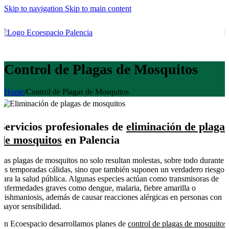
Skip to navigation
Skip to main content
Control de Plagas de Mosquitos
Home
/
Control de Plagas de Mosquitos
Servicios profesionales de
eliminación de plaga
de mosquitos
en Palencia
Las plagas de mosquitos no solo resultan molestas, sobre todo durante
las temporadas cálidas, sino que también suponen un verdadero riesgo
para la salud pública. Algunas especies actúan como transmisoras de
enfermedades graves como dengue, malaria, fiebre amarilla o
leishmaniosis, además de causar reacciones alérgicas en personas con
mayor sensibilidad.
En Ecoespacio desarrollamos planes de
control de plagas de mosquitos