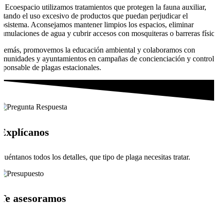
n Ecoespacio utilizamos tratamientos que protegen la fauna auxiliar,
vitando el uso excesivo de productos que puedan perjudicar el
cosistema. Aconsejamos mantener limpios los espacios, eliminar
cumulaciones de agua y cubrir accesos con mosquiteras o barreras física
demás, promovemos la educación ambiental y colaboramos con
omunidades y ayuntamientos en campañas de concienciación y control
esponsable de plagas estacionales.
Explícanos
Cuéntanos todos los detalles, que tipo de plaga necesitas tratar.
Te asesoramos