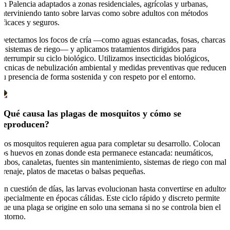
en Palencia adaptados a zonas residenciales, agrícolas y urbanas,
interviniendo tanto sobre larvas como sobre adultos con métodos
eficaces y seguros.
Detectamos los focos de cría —como aguas estancadas, fosas, charcas
o sistemas de riego— y aplicamos tratamientos dirigidos para
interrumpir su ciclo biológico. Utilizamos insecticidas biológicos,
técnicas de nebulización ambiental y medidas preventivas que reducen
su presencia de forma sostenida y con respeto por el entorno.
¿Qué causa las plagas de mosquitos y cómo se
reproducen?
Los mosquitos requieren agua para completar su desarrollo. Colocan
los huevos en zonas donde esta permanece estancada: neumáticos,
cubos, canaletas, fuentes sin mantenimiento, sistemas de riego con mal
drenaje, platos de macetas o balsas pequeñas.
En cuestión de días, las larvas evolucionan hasta convertirse en adultos,
especialmente en épocas cálidas. Este ciclo rápido y discreto permite
que una plaga se origine en solo una semana si no se controla bien el
entorno.